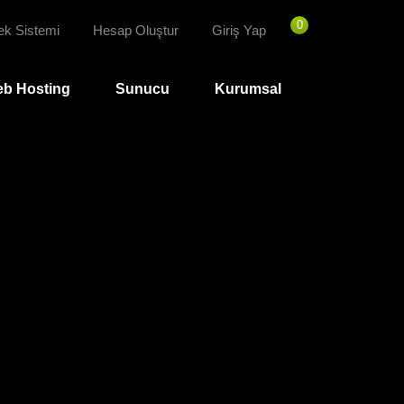
0
ek Sistemi
Hesap Oluştur
Giriş Yap
b Hosting
Sunucu
Kurumsal